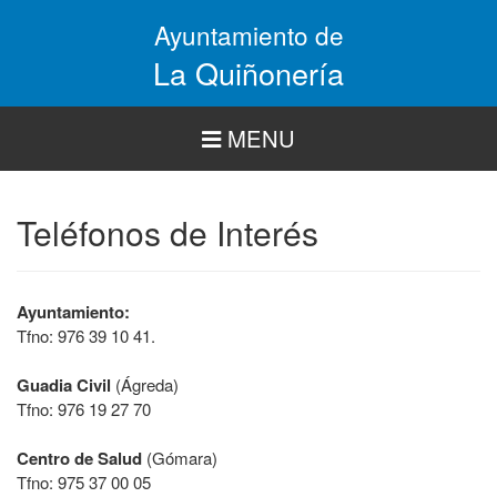
Pasar
Ayuntamiento de
al
contenido
La Quiñonería
principal
MENU
Teléfonos de Interés
Ayuntamiento:
Tfno: 976 39 10 41.
Guadia Civil
(Ágreda)
Tfno: 976 19 27 70
Centro de Salud
(Gómara)
Tfno: 975 37 00 05