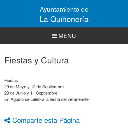
Pasar
Ayuntamiento de
al
contenido
La Quiñonería
principal
MENU
Fiestas y Cultura
Fiestas
29 de Mayo y 12 de Septiembre
29 de Junio y 11 Septiembre.
En Agosto se celebra la fiesta del veraneante
Comparte esta Página