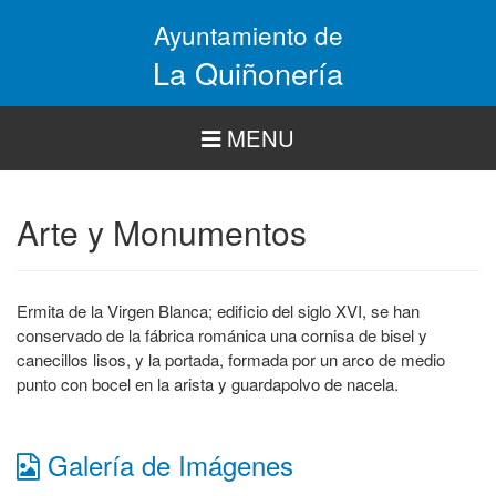
Pasar
Ayuntamiento de
al
contenido
La Quiñonería
principal
MENU
Arte y Monumentos
Ermita de la Virgen Blanca; edificio del siglo XVI, se han
conservado de la fábrica románica una cornisa de bisel y
canecillos lisos, y la portada, formada por un arco de medio
punto con bocel en la arista y guardapolvo de nacela.
Galería de Imágenes