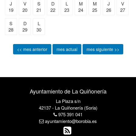
J
V
S
D
L
M
M
J
V
19
20
21
22
23
24
25
26
27
S
D
L
28
29
30
<< mes anterior
mes actual
mes siguiente >>
Ayuntamiento de La Quiñonería
La Plaza s/n
42137 - La Quiñonería (Soria)
975 391 041
ayuntamiento@borobia.es